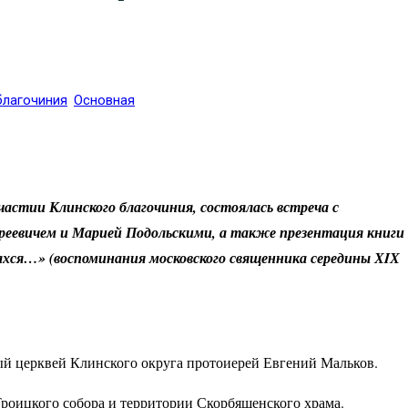
благочиния
Основная
частии Клинского благочиния, состоялась встреча с
реевичем и Марией Подольскими, а также презентация книги
ахся…» (воспоминания московского священника середины ХIХ
й церквей Клинского округа протоиерей Евгений Мальков.
Троицкого собора и территории Скорбященского храма.