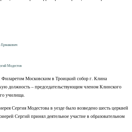
а Ермакович
ргий Модестов
м Филаретом Московским в Троицкий собор г. Клина
скую должность – председательствующим членом Клинского
ого училища.
иерея Сергия Модестова в уезде было возведено шесть церквей
оиерей Сергий принял деятельное участие в образовательном