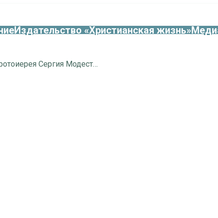
ние
Издательство «Христианская жизнь»
Меди
Встреча с потомками протоиерея Сергия Модестова в Центральной городской библиотеке г. Клина