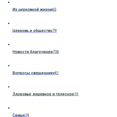
Из церковной жизни
65
Церковь и общество
79
Новости благочиния
736
Вопросы священнику
41
Здоровье душевное и телесное
15
Семья
74