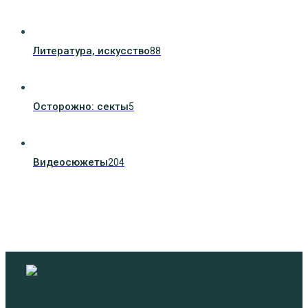
Литература, искуcство
88
Осторожно: секты
5
Видеосюжеты
204