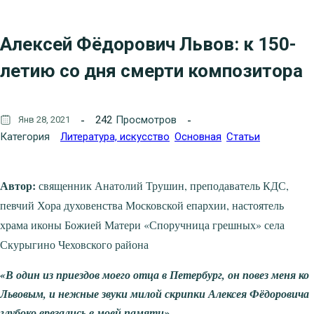
Алексей Фёдорович Львов: к 150-
летию со дня смерти композитора
242
Просмотров
Янв 28, 2021
Категория
Литература, искуcство
Основная
Статьи
Автор:
священник Анатолий Трушин, преподаватель КДС,
певчий Хора духовенства Московской епархии, настоятель
храма иконы Божией Матери «Споручница грешных» села
Скурыгино Чеховского района
«В один из приездов моего отца в Петербург, он повез меня ко
Львовым, и нежные звуки милой скрипки Алексея Фёдоровича
глубоко врезались в моей памяти»