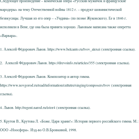
Следующее произведение – комическая опера «Русский мужичок и французские
мародеры» на тему Отечественной войны 1812 г. – продукт шовинистической
безвкусицы. Лучшая из его опер – «Ундина» (по поэме Жуковского). Ее в 1846 г.
исполнили в Вене, где она была принята хорошо. Львовым написана также оперетта
«Варвара».
1. Алексей Фёдорович Львов. https://www.belcanto.ru/lvov_alexei (электронная ссылка).
2. Алексей Фёдорович Львов. https://drevoinfo.ru/articles/355 (электронная ссылка).
3. Алексей Фёдорович Львов. Композитор и автор гимна.
https://www.novgorod.ru/read/
information/cultutre/singing/composers/lvov (электронная
ссылка).
4. Львов. http://regent.narod.ru/istor4 (электронная ссылка).
5. Крутов В., Крутова Л. «Боже, Царя храни!»: История первого российского гимна. М.:
ООО «Ноосфера». Изд-во О.В.Бровкиной, 1998.