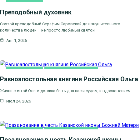
КАК МЫ ВЕРУЕМ
Преподобный духовник
ЦЕРКОВНЫЕ
ПРАЗДНИКИ
Святой преподобный Серафим Саровский для внушительного
количества людей – не просто любимый святой
Авг 1, 2026
КАК МЫ ВЕРУЕМ
ЦЕРКОВНЫЕ ПРАЗДНИКИ
Равноапостольная княгиня Российская Ольга
Жизнь святой Ольги должна быть для нас и судом, и вдохновением
Июл 24, 2026
КАК МЫ ВЕРУЕМ
ЦЕРКОВНЫЕ ПРАЗДНИКИ
Празднование в честь Казанской иконы