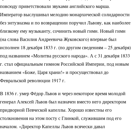
повсюду приветствовали звуками английского марша.
Император выслушивал мелодию монархической солидарности
без энтузиазма и по возвращении поручил Львову, как наиболее
близкому ему музыканту, сочинить новый гимн. Новый гимн
(на слова Василия Андреевича Жуковского) впервые был
исполнен 18 декабря 1833 г. (по другим сведениям – 25 декабря)
под названием «Молитва русского народа». А с 31 декабря 1833
г. стал официальным гимном Российской Империи, под новым
названием «Боже, Царя храни!» и просуществовал до
Февральской революции 1917 г.
В 1836 г. умер Фёдор Львов и через некоторое время молодой
генерал Алексей Львов был назначен вместо него директором
придворной Певческой капеллы. Хорошо известны его
столкновения на этом посту с Глинкой, служившим под его
началом. «Директор Капеллы Львов всячески давал