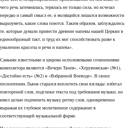
чего речь затемнялась, терялась не только сила, но исчезал
нередко и самый смысл ее, и молящийся лишался возможности
выразуметь, какие слова поются. Таким образом, заблуждались
те, которые думали привести древние напевы нашей Церкви в
единообразный такт, и труд их мог способствовать разве к
умалению красоты и речи и напева».
Самыми известными и широко исполняемыми сочинениями
композитора являются «Вечери Твоея», «Херувимская» (№1),
«Достойно есть» (№2) и «Взбранной Воеводе». В своих
песнопениях Львов старался воплотить свои взгляды: избегал
повторений слов, подгонки текста под требования музыки, но
имел целью подчинить музыку ритму слов, одновременно
выражая их глубокое молитвенное содержание в
соответствующей музыкальной форме.