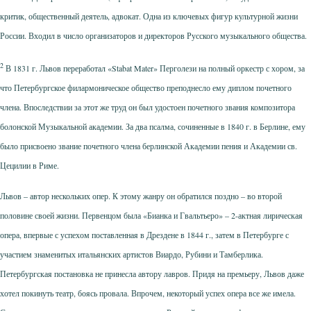
критик, общественный деятель, адвокат. Одна из ключевых фигур культурной жизни
России. Входил в число организаторов и директоров Русского музыкального общества.
2
В 1831 г. Львов переработал «Stabat Mater» Перголези на полный оркестр с хором, за
что Петербургское филармоническое общество преподнесло ему диплом почетного
члена. Впоследствии за этот же труд он был удостоен почетного звания композитора
болонской Музыкальной академии. За два псалма, сочиненные в 1840 г. в Берлине, ему
было присвоено звание почетного члена берлинской Академии пения и Академии св.
Цецилии в Риме.
Львов – автор нескольких опер. К этому жанру он обратился поздно – во второй
половине своей жизни. Первенцом была «Бианка и Гвальтьеро» – 2-актная лирическая
опера, впервые с успехом поставленная в Дрездене в 1844 г., затем в Петербурге с
участием знаменитых итальянских артистов Виардо, Рубини и Тамберлика.
Петербургская постановка не принесла автору лавров. Придя на премьеру, Львов даже
хотел покинуть театр, боясь провала. Впрочем, некоторый успех опера все же имела.