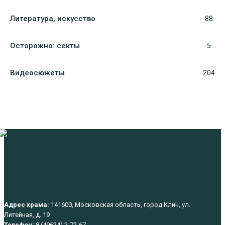
Литература, искуcство
88
Осторожно: секты
5
Видеосюжеты
204
Адрес храма:
141600, Московская область, город Клин, ул.
Литейная, д. 19
Телефон:
8 (49624) 2-72-67