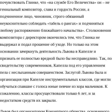
почувствовать Глинке, что «на службе Его Величества» он – не
гениальный композитор, слава и гордость России, а
подчиненное лицо, чиновник, строго обязанный
неукоснительно соблюдать «табель о рангах» и подчиняться
любому распоряжению ближайшего начальства». Столкновения
композитора с директором окончились тем, что Глинка не
выдержал и подал прошение об уходе. Но только на этом
основании зачеркнуть деятельность Львова в Капелле и
признать ее полностью вредной было бы несправедливо. Так, по
свидетельству современников, Капелла под его управлением
пела с неслыханным совершенством. Заслугой Львова была и
организация при Капелле инструментальных классов, где могли
обучаться спавшие с голоса юные певчие из хора мальчиков. К
сожалению, классы просуществовали только 6 лет, и за
недостатком средств их закрыли.
Львов был организатором Концертного общества, основанного