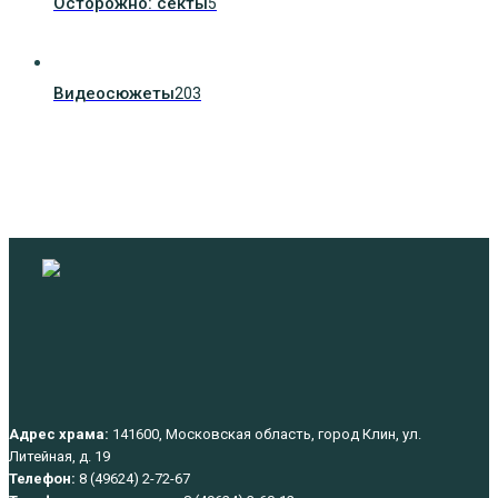
Осторожно: секты
5
Видеосюжеты
203
Адрес храма:
141600, Московская область, город Клин, ул.
Литейная, д. 19
Телефон:
8 (49624) 2-72-67