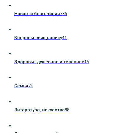
Новости благочиния
735
Вопросы священнику
41
Здоровье душевное и телесное
15
Семья
74
Литература, искуcство
88