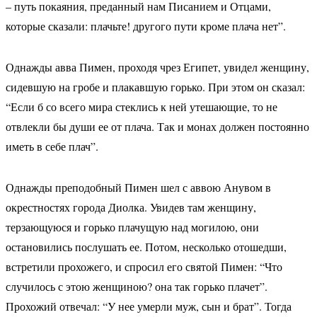
– путь покаяния, преданный нам Писанием и Отцами,
которые сказали: плачьте! другого пути кроме плача нет”.
Однажды авва Пимен, проходя чрез Египет, увидел женщину,
сидевшую на гробе и плакавшую горько. При этом он сказал:
“Если б со всего мира стеклись к ней утешающие, то не
отвлекли бы души ее от плача. Так и монах должен постоянно
иметь в себе плач”.
Однажды преподобный Пимен шел с аввою Анувом в
окрестностях города Диолка. Увидев там женщину,
терзающуюся и горько плачущую над могилою, они
остановились послушать ее. Потом, несколько отошедши,
встретили прохожего, и спросил его святой Пимен: “Что
случилось с этою женщиною? она так горько плачет”.
Прохожий отвечал: “У нее умерли муж, сын и брат”. Тогда