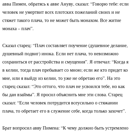
авва Пимен, обратясь к авве Ануву, сказал: “Говорю тебе: если
человек не умертвит всех плотских пожеланий своих и не
стяжет такого плача, то не может быть монахом. Все житие
монаха – плач”.
Сказал старец: “Плач составляет поучение (душевное делание,
душевный подвиг) инока. Если нет плача, то невозможно
сохраниться от расстройства и смущения”. Я отвечал: “Когда я
в келии, тогда плач пребывает со мною; если же кто придет ко
мне, или я выйду из келии, то уже не обретаю его”. На это
старец сказал: “Это оттого, что плач не усвоился тебе, но как
бы дан взаймы”. Я просил объяснить мне эти слова. Старец
сказал: “Если человек потрудится всеусильно о стяжании
плача, то обретает его в служение себе, когда только захочет”.
Брат вопросил авву Пимена: “К чему должно быть устремлено