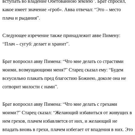
вступать во владение Обетованною землею”. Брат спросил,
какое имеет значение «гроб». Авва отвечал: “Это – место
плача и рыдания”.
Следующее изречение также принадлежит авве Пимену:
“Плач – сугуб: делает и хранит”.
Брат вопросил авву Пимена: “Что мне делать со страстями
моими, возмущающими меня?” Старец сказал ему: “Будем
всеусильно плакать пред благостию Божиею, доколе она не
сотворит милости с нами”.
Брат вопросил авву Пимена: “Что мне делать с грехами
моими?” Старец сказал: “Желающий избавиться от живущих в
нем грехов, плачем избавляется от них, и желающий не
впадать вновь в грехи, плачем избегает от впадения в них. Это