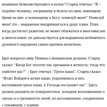
внимание безмолвствующего в келии? Старец отвечал: “Я –
подобен человеку, погрязшему в болото по шею, имеющему
бремя на шее, и вопиющему к Богу: помилуй меня!” Помилуй
меня! это – выражение внедрившегося в душу плача. Плач,
когда достигнет развития, не может облекаться в многомыслие
и многословие: он довольствуется для выражения необъятного
духовного ощущения самою краткою молитвою.
Брат вопросил авву Пимена о монашеском делании. Старец
сказал: “Когда Бог посетит нас призывом в вечность: тогда что
озаботит нас?” – Брат отвечал: “Грехи наши”. Старец сказал:
“Итак! Войдем в келии наши; уединившись в них,
воспомянем грехи наши, и Господь послушает нас”. Здесь
должно разуметь не поверхностное, холодное воспоминание о
грехах и о греховности своей, но воспоминание, соединенное
с покаянием, с плачем.