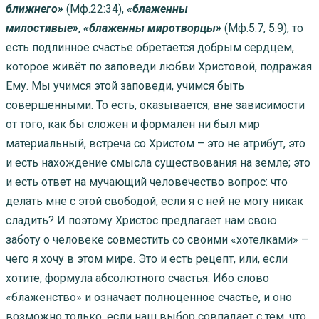
ближнего»
(Мф.22:34),
«блаженны
милостивые»
,
«блаженны миротворцы»
(Мф.5:7, 5:9), то
есть подлинное счастье обретается добрым сердцем,
которое живёт по заповеди любви Христовой, подражая
Ему. Мы учимся этой заповеди, учимся быть
совершенными. То есть, оказывается, вне зависимости
от того, как бы сложен и формален ни был мир
материальный, встреча со Христом – это не атрибут, это
и есть нахождение смысла существования на земле; это
и есть ответ на мучающий человечество вопрос: что
делать мне с этой свободой, если я с ней не могу никак
сладить? И поэтому Христос предлагает нам свою
заботу о человеке совместить со своими «хотелками» –
чего я хочу в этом мире. Это и есть рецепт, или, если
хотите, формула абсолютного счастья. Ибо слово
«блаженство» и означает полноценное счастье, и оно
возможно только, если наш выбор совпадает с тем, что