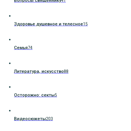
Вопросы священнику
41
Здоровье душевное и телесное
15
Семья
74
Литература, искуcство
88
Осторожно: секты
5
Видеосюжеты
203