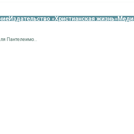
ние
Издательство «Христианская жизнь»
Меди
Память великомученика и целителя Пантелеимона