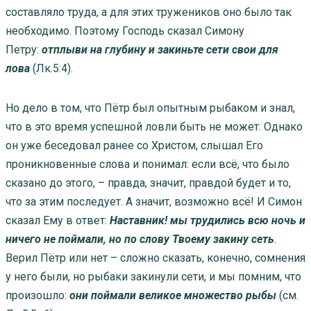
составляло труда, а для этих тружеников оно было так
необходимо. Поэтому Господь сказал Симону
Петру:
отплыви на глубину и закиньте сети свои для
лова
(Лк.5:4).
Но дело в том, что Пётр был опытным рыбаком и знал,
что в это время успешной ловли быть не может. Однако
он уже беседовал ранее со Христом, слышал Его
проникновенные слова и понимал: если всё, что было
сказано до этого, – правда, значит, правдой будет и то,
что за этим последует. А значит, возможно всё! И Симон
сказал Ему в ответ:
Наставник! мы трудились всю ночь и
ничего не поймали, но по слову Твоему закину сеть
.
Верил Пётр или нет – сложно сказать, конечно, сомнения
у него были, но рыбаки закинули сети, и мы помним, что
произошло:
они поймали великое множество рыбы
(см.