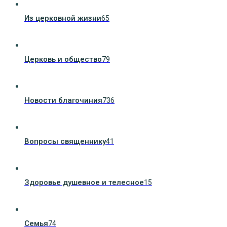
Из церковной жизни
65
Церковь и общество
79
Новости благочиния
736
Вопросы священнику
41
Здоровье душевное и телесное
15
Семья
74