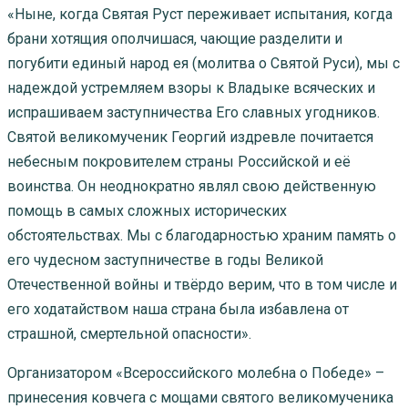
«Ныне, когда Святая Руст переживает испытания, когда
брани хотящия ополчишася, чающие разделити и
погубити единый народ ея (молитва о Святой Руси), мы с
надеждой устремляем взоры к Владыке всяческих и
испрашиваем заступничества Его славных угодников.
Святой великомученик Георгий издревле почитается
небесным покровителем страны Российской и её
воинства. Он неоднократно являл свою действенную
помощь в самых сложных исторических
обстоятельствах. Мы с благодарностью храним память о
его чудесном заступничестве в годы Великой
Отечественной войны и твёрдо верим, что в том числе и
его ходатайством наша страна была избавлена от
страшной, смертельной опасности».
Организатором «Всероссийского молебна о Победе» –
принесения ковчега с мощами святого великомученика