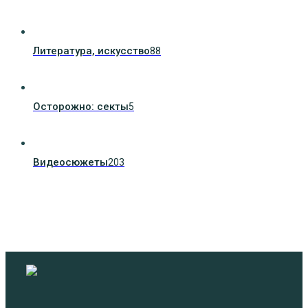
Литература, искуcство
88
Осторожно: секты
5
Видеосюжеты
203