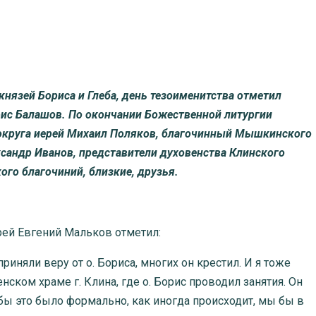
 князей Бориса и Глеба, день тезоименитства отметил
рис Балашов. По окончании Божественной литургии
 округа иерей Михаил Поляков, благочинный Мышкинского
ксандр Иванов, представители духовенства Клинского
ого благочиний, близкие, друзья.
рей Евгений Мальков отметил:
риняли веру от о. Бориса, многих он крестил. И я тоже
ком храме г. Клина, где о. Борис проводил занятия. Он
 бы это было формально, как иногда происходит, мы бы в