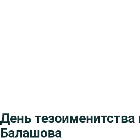
День тезоименитства 
Балашова