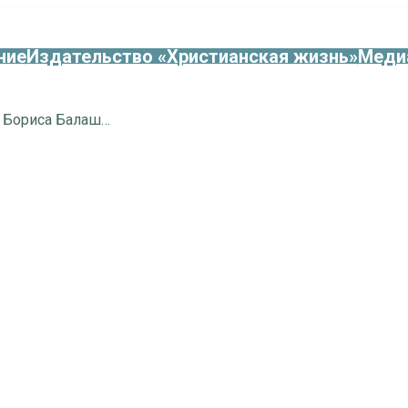
ние
Издательство «Христианская жизнь»
Меди
День тезоименитства протоиерея Бориса Балашова