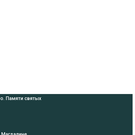
о. Памяти святых
и Магдалине