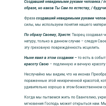
Создавший невидимыми руками человека / по 
образе, но каков Ты Сам по естеству, / будуч
Фраза
создавший невидимыми руками челов
силы, мы используем понятия нашего матери
По образу Своему, Христе
:
Творец создавал че
натуру, только в данном случае – следуя Сво
эту греховную повреждённость исцелить.
Ныне явил в этом создании –
то есть в собы
красоту Свою
– подлинную и вечную красоту 
Неслучайно мы видим, что на иконах Преобра
пораженные этой неизреченной красотой, кот
удивительно хорошо в этом божественном св
Когда мы пытаемся жить по Евангелию, укреп
мгновения Господь может открыться нам. Мы 