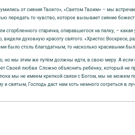
зумились от сияния Твоего», «Светом Твоим» – мы встреча
стью передать то чувство, которое вызывает сияние божест
 сгорбленного старичка, опиравшегося на палку, – какая 
, видели духовную красоту святого. «Христос Воскресе, ра
ьми было столь благодатным, то насколько красивыми был
, но мы этим же путём должны идти, в свою меру. А если б
свет Своей любви. Сложно объяснить ребёнку, который не п
 пока мы не имеем крепкой связи с Богом, мы не можем пон
у и святым, Господь даст нам хоть немного согреться в лу