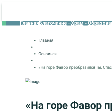
Главная
Благочиние
Храм
Образова
Главная
Основная
«На горе Фавор преобразился Ты, Спа
«На горе Фавор 