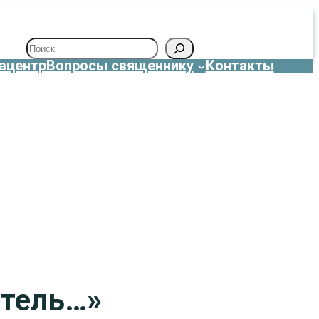
Поиск
ацентр
Вопросы священнику
Контакты
итель…»