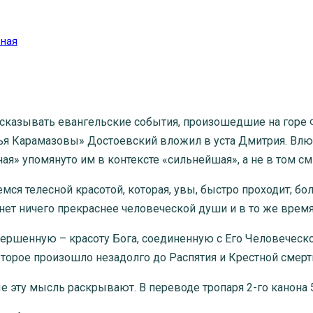
ная
есказывать евангельские события, произошедшие на горе 
ья Карамазовы» Достоевский вложил в уста Дмитрия. Влюб
ная» упомянуто им в контексте «сильнейшая», а не в том см
емся телесной красотой, которая, увы, быстро проходит; б
 нет ничего прекраснее человеческой души и в то же время
ершенную – красоту Бога, соединенную с Его Человеческо
торое произошло незадолго до Распятия и Крестной смерти
 эту мысль раскрывают. В переводе тропаря 2-го канона 5