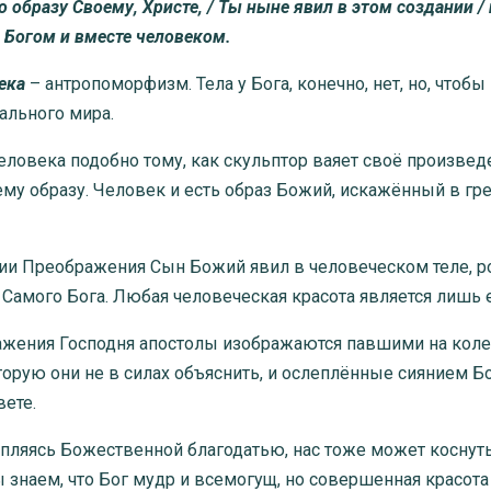
образу Своему, Христе, / Ты ныне явил в этом создании / 
и Богом и вместе человеком.
ека
– антропоморфизм. Тела у Бога, конечно, нет, но, чтоб
ального мира.
ловека подобно тому, как скульптор ваяет своё произведе
ему образу. Человек и есть образ Божий, искажённый в гре
тии Преображения Сын Божий явил в человеческом теле,
Самого Бога. Любая человеческая красота является лишь е
жения Господня апостолы изображаются павшими на колени
орую они не в силах объяснить, и ослеплённые сиянием Б
ете.
ляясь Божественной благодатью, нас тоже может коснуться
знаем, что Бог мудр и всемогущ, но совершенная красота