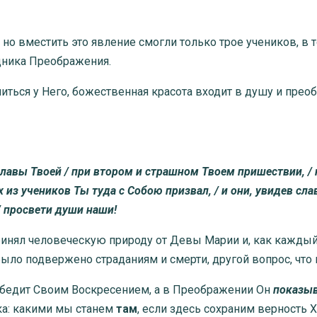
, но вместить это явление смогли только трое учеников, в 
здника Преображения.
читься у Него, божественная красота входит в душу и пре
лавы Твоей / при втором и страшном Твоем пришествии, / н
х из учеников Ты туда с Собою призвал, / и они, увидев сл
 / просвети души наши!
ринял человеческую природу от Девы Марии и, как каждый
было подвержено страданиям и смерти, другой вопрос, что 
победит Своим Воскресением, а в Преображении Он
показы
ка: какими мы станем
там
, если здесь сохраним верность Х