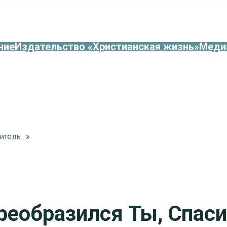
ние
Издательство «Христианская жизнь»
Меди
ситель…»
преобразился Ты, Спас