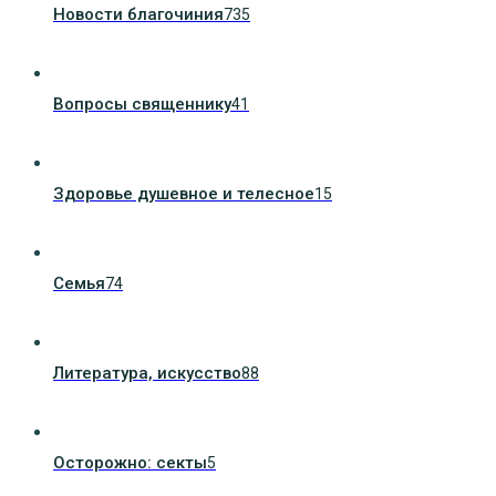
Новости благочиния
735
Вопросы священнику
41
Здоровье душевное и телесное
15
Семья
74
Литература, искуcство
88
Осторожно: секты
5