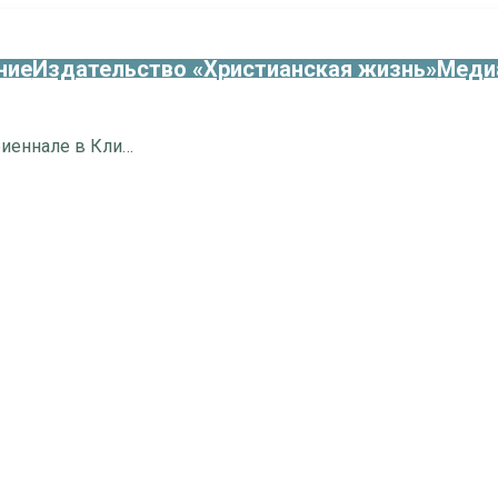
ние
Издательство «Христианская жизнь»
Меди
Второй день Осеннего хорового биеннале в Клину