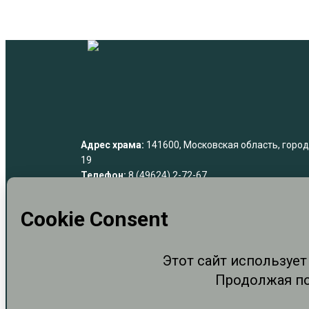
Адрес храма:
141600, Московская область, город 
19
Телефон:
8 (49624) 2-72-67
Телефон издательства:
8 (49624) 3-60-12
Перепечатка в Интернете разрешена тольк
активной ссылки на сайт "
КЛИН ПРАВОСЛ
Перепечатка материалов сайта в печатных и
прессе) разрешена только при указании ист