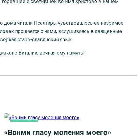
ой, горевшей и светившей во имя Христово в нашем
о дома читали Псалтирь, чувствовалось ее незримое
человек прощается с нами, вслушиваясь в священные
оверкая старо-славянский язык.
диаконе Виталии, вечная ему память!
ОСНОВНАЯ
«Вонми гласу моления моего»