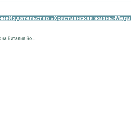
ние
Издательство «Христианская жизнь»
Меди
25 лет со дня кончины протодиакона Виталия Волошенко