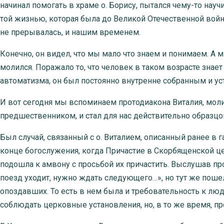
начинал помогать в храме о. Борису, пытался чему-то нау
той жизнью, которая была до Великой Отечественной войн
не прерывалась, и нашим временем.
Конечно, он видел, что мы мало что знаем и понимаем. А м
молился. Поражало то, что человек в таком возрасте знает 
автоматизма, он был постоянно внутренне собранным и у
И вот сегодня мы вспоминаем протодиакона Виталия, моли
предшественником, и стал для нас действительно образцо
Был случай, связанный с о. Виталием, описанный ранее в 
конце богослужения, когда Причастие в Скорбященской ц
подошла к амвону с просьбой их причастить. Выслушав про
поезд уходит, нужно ждать следующего…», но тут же поше
опоздавших. То есть в нем была и требовательность к люд
соблюдать церковные установления, но, в то же время, пр