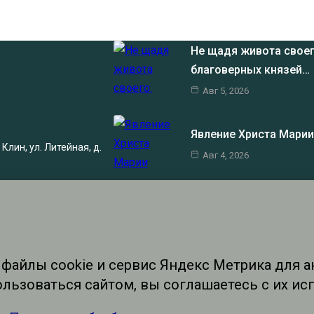
Не щадя живота своег
благоверных князей…
Авг 5, 2026
Явление Христа Мари
Клин, ул. Литейная, д.
Авг 4, 2026
Не бойся!
Авг 3, 2026
о при наличии
АВНЫЙ
".
зданиях (книгах,
очника и автора