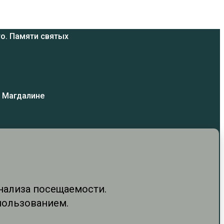
о. Памяти святых
и Магдалине