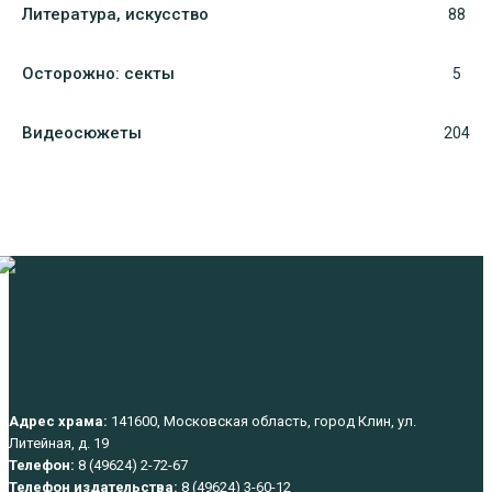
Литература, искуcство
88
Осторожно: секты
5
Видеосюжеты
204
Адрес храма:
141600, Московская область, город Клин, ул.
Литейная, д. 19
Телефон:
8 (49624) 2-72-67
Телефон издательства:
8 (49624) 3-60-12