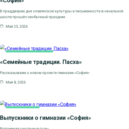
«София»
В преддверии дня славянской культуры и письменности в начальной
школе прошёл необычный праздник
Май 25, 2026
НОВОСТИ БЛАГОЧИНИЯ
«Семейные традиции. Пасха»
ПРАВОСЛАВНАЯ ГИМНАЗИЯ
"СОФИЯ"
Рассказываем о новом проекте гимназии «София»
СЕМЬЯ
Май 8, 2026
КАК МЫ ВЕРУЕМ
Выпускники о гимназии «София»
ПРАВОСЛАВНАЯ ГИМНАЗИЯ
"СОФИЯ"
Вспоминая школьные годы