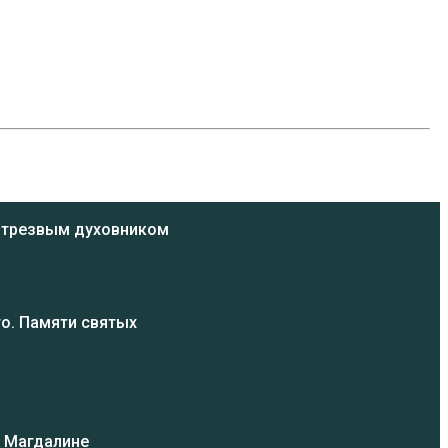
ь трезвым духовником
о. Памяти святых
и Магдалине