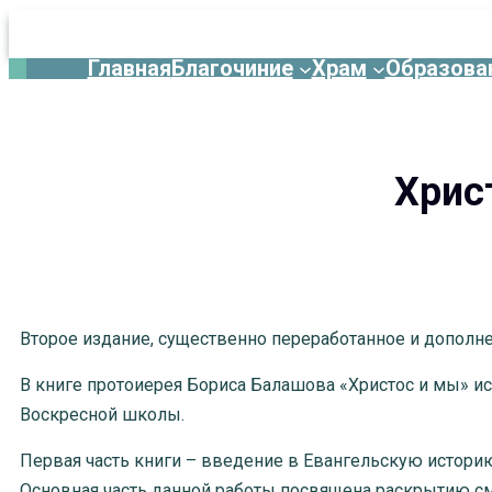
Главная
Благочиние
Храм
Образова
Перейти
к
содержимому
Хрис
Второе издание, существенно переработанное и допол
В книге протоиерея Бориса Балашова «Христос и мы» ис
Воскресной школы.
Первая часть книги – введение в Евангельскую историю
Основная часть данной работы посвящена раскрытию смы