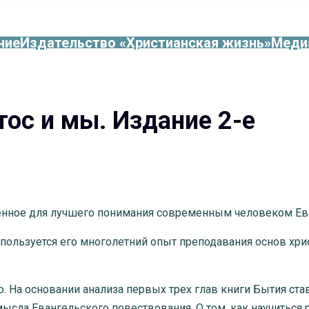
ние
Издательство «Христианская жизнь»
Меди
тос и мы. Издание 2-е
ненное для лучшего понимания современным человеком Ев
пользуется его многолетний опыт преподавания основ хри
. На основании анализа первых трех глав книги Бытия став
сла Евангельского повествования. О том, как научиться р