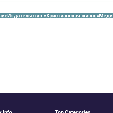
ние
Издательство «Христианская жизнь»
Меди
k Info
Top Categories