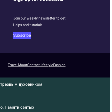
Join our weekly newsletter to get
Helps and tutorials
Subscribe
Travel
About
Contact
Lifestyle
Fashion
ь трезвым духовником
о. Памяти святых