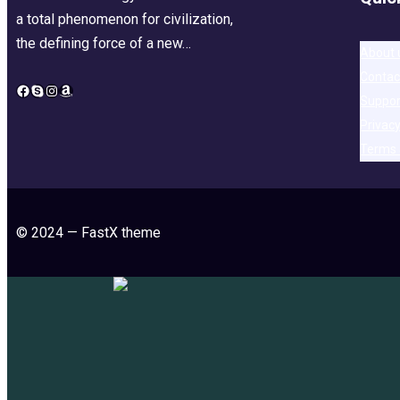
a total phenomenon for civilization,
the defining force of a new…
About 
Contac
Facebook
Skype
Instagram
Amazon
Suppor
Privacy
Terms 
© 2024 — FastX theme