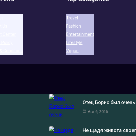
us
Travel
t Us
Fashion
t Center
Entertainment
 Policy
Lifestyle
& Conditons
Vogue
Отец Борис был очен
Авг 6, 2026
Не щадя живота своег