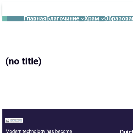
Главная
Благочиние
Храм
Образова
Перейти
к
содержимому
(no title)
Modern technology has become
Quic