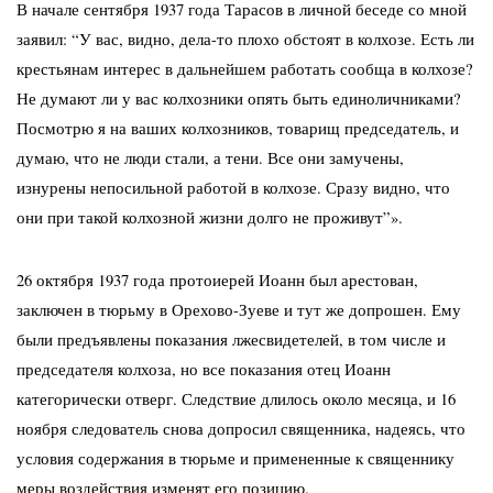
В начале сентября 1937 года Тарасов в личной беседе со мной
заявил: “У вас, видно, дела-то плохо обстоят в колхозе. Есть ли
крестьянам интерес в дальнейшем работать сообща в колхозе?
Не думают ли у вас колхозники опять быть единоличниками?
Посмотрю я на ваших колхозников, товарищ председатель, и
думаю, что не люди стали, а тени. Все они замучены,
изнурены непосильной работой в колхозе. Сразу видно, что
они при такой колхозной жизни долго не проживут”».
26 октября 1937 года протоиерей Иоанн был арестован,
заключен в тюрьму в Орехово-Зуеве и тут же допрошен. Ему
были предъявлены показания лжесвидетелей, в том числе и
председателя колхоза, но все показания отец Иоанн
категорически отверг. Следствие длилось около месяца, и 16
ноября следователь снова допросил священника, надеясь, что
условия содержания в тюрьме и примененные к священнику
меры воздействия изменят его позицию.