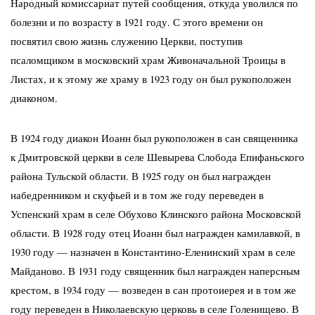
Народный комиссариат путей сообщения, откуда уволился по
болезни и по возрасту в 1921 году. С этого времени он
посвятил свою жизнь служению Церкви, поступив
псаломщиком в московский храм Живоначальной Троицы в
Листах, и к этому же храму в 1923 году он был рукоположен
диаконом.
В 1924 году диакон Иоанн был рукоположен в сан священника
к Дмитровской церкви в селе Шевырева Слобода Епифаньского
района Тульской области. В 1925 году он был награжден
набедренником и скуфьей и в том же году переведен в
Успенский храм в селе Обухово Клинского района Московской
области. В 1928 году отец Иоанн был награжден камилавкой, в
1930 году — назначен в Константино-Еленинский храм в селе
Майданово. В 1931 году священник был награжден наперсным
крестом, в 1934 году — возведен в сан протоиерея и в том же
году переведен в Николаевскую церковь в селе Голенищево. В