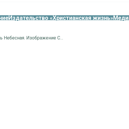
ние
Издательство «Христианская жизнь»
Меди
О выставке «Церковь Небесная. Изображение Соборов святых в русской иконописи XVI – начала XX века»