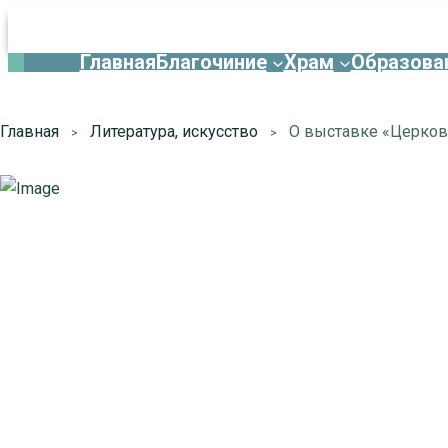
Главная
Благочиние
Храм
Образова
Главная
Литература, искуcство