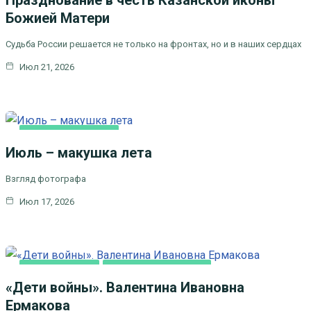
Празднование в честь Казанской иконы
Божией Матери
Судьба России решается не только на фронтах, но и в наших сердцах
Июл 21, 2026
ЛИТЕРАТУРА,
ИСКУCСТВО
Июль – макушка лета
Взгляд фотографа
Июл 17, 2026
ВИДЕОСЮЖЕТЫ
ЦЕРКОВЬ И ОБЩЕСТВО
«Дети войны». Валентина Ивановна
Ермакова