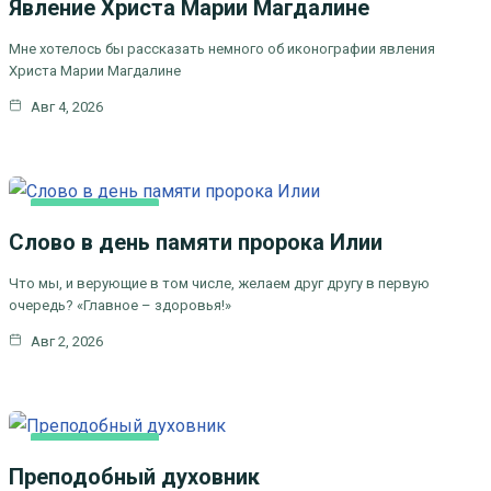
Явление Христа Марии Магдалине
Мне хотелось бы рассказать немного об иконографии явления
Христа Марии Магдалине
Авг 4, 2026
КАК МЫ ВЕРУЕМ
Слово в день памяти пророка Илии
ЦЕРКОВНЫЕ ПРАЗДНИКИ
Что мы, и верующие в том числе, желаем друг другу в первую
очередь? «Главное – здоровья!»
Авг 2, 2026
КАК МЫ ВЕРУЕМ
Преподобный духовник
ЦЕРКОВНЫЕ