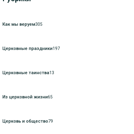
Как мы веруем
305
Церковные праздники
197
Церковные таинства
13
Из церковной жизни
65
Церковь и общество
79