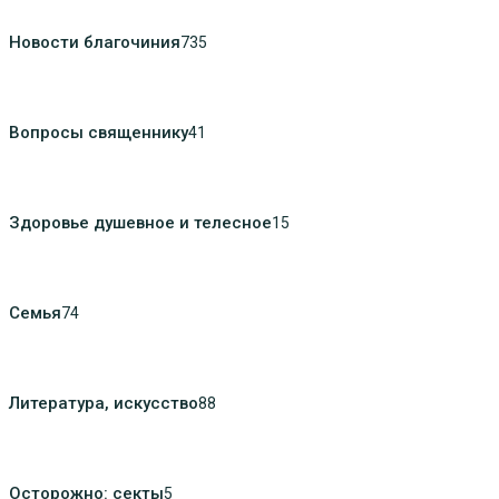
Новости благочиния
735
Вопросы священнику
41
Здоровье душевное и телесное
15
Семья
74
Литература, искуcство
88
Осторожно: секты
5