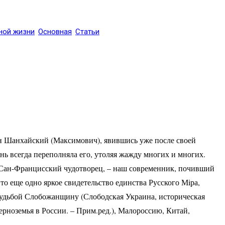
ной жизни
Основная
Статьи
анн Шанхайский (Максимович), явившись уже после своей
ь всегда переполняла его, утоляя жажду многих и многих.
 Сан-Францисский чудотворец, – наш современник, почивший
Это еще одно яркое свидетельство единства Русского Мiра,
 судьбой Слобожанщину (Слободская Украина, историческая
ерноземья в России. – Прим.ред.), Малороссию, Китай,