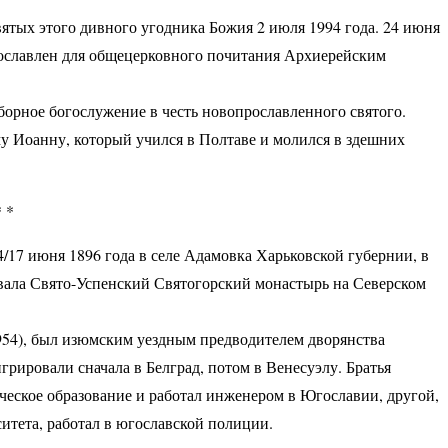
ятых этого дивного угодника Божия 2 июля 1994 года. 24 июня
ославлен для общецерковного почитания Архиерейским
борное богослужение в честь новопрославленного святого.
у Иоанну, который учился в Полтаве и молился в здешних
* *
17 июня 1896 года в селе Адамовка Харьковской губернии, в
ивала Свято-Успенский Святогорский монастырь на Северском
954), был изюмским уездным предводителем дворянства
рировали сначала в Белград, потом в Венесуэлу. Братья
ческое образование и работал инженером в Югославии, другой,
итета, работал в югославской полиции.