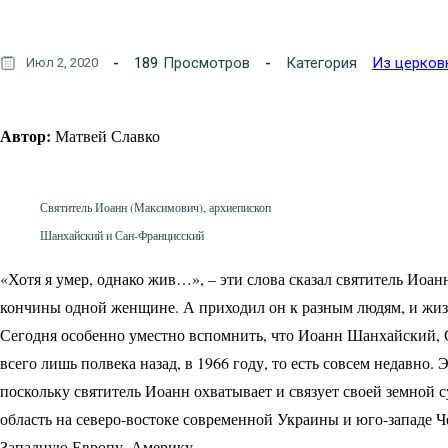
189
Просмотров
Категория
Из церков
Июл 2, 2020
Автор:
Матвей Славко
Святитель Иоанн (Максимович), архиепископ
Шанхайский и Сан-Францисский
«Хотя я умер, однако жив…», – эти слова сказал святитель Ио
кончины одной женщине. А приходил он к разным людям, и жизн
Сегодня особенно уместно вспомнить, что Иоанн Шанхайский,
всего лишь полвека назад, в 1966 году, то есть совсем недавно. 
поскольку святитель Иоанн охватывает и связует своей земной
область на северо-востоке современной Украины и юго-западе Ч
Западную Европу, Америку.