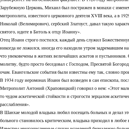
Зарубежную Церковь, Михаил был пострижен в монахи с именем 
митрополита, известного церковного деятеля XVIII века, а в 192
Николай (Велимирович), сербский Златоуст, давал такую харак
святого, идите в Битоль к отцу Иоанну».
Отец Иоанн строго постился, каждый день служил Божественну
никогда не ложился, иногда его находили утром задремавшим на
что увековечены в житиях величайших аскетов и пустынников. 
молитву, будто просто беседовал с Господом, Пресвятой Богоро
очам. Евангельские события были известны ему так, словно прои
В 1934 году иеромонах Иоанн был возведен в сан епископа, пос
Митрополит Антоний (Храповицкий) говорил о нем: «Этот мален
то чудом аскетической стойкости и строгости зерцалом аскетиче
расслабления».
В Шанхае молодой владыка любил посещать больных и делал эт
больного становилось критическим, владыка приходил в любое в
Известны многочисленные случаи исцелений безнадежно больны