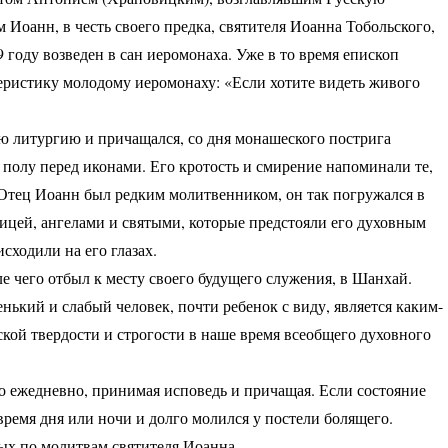
Иоанн, в честь своего предка, святителя Иоанна Тобольского,
9 году возведен в сан иеромонаха. Уже в то время епископ
теристику молодому иеромонаху: «Если хотите видеть живого
ю литургию и причащался, со дня монашеского пострига
 полу перед иконами. Его кротость и смирение напоминали те,
Отец Иоанн был редким молитвенником, он так погружался в
дицей, ангелами и святыми, которые предстояли его духовным
сходили на его глазах.
ле чего отбыл к месту своего будущего служения, в Шанхай.
ький и слабый человек, почти ребенок с виду, является каким-
ской твердости и строгости в наше время всеобщего духовного
о ежедневно, принимая исповедь и причащая. Если состояние
ремя дня или ночи и долго молился у постели болящего.
х по молитвам святителя Иоанна.