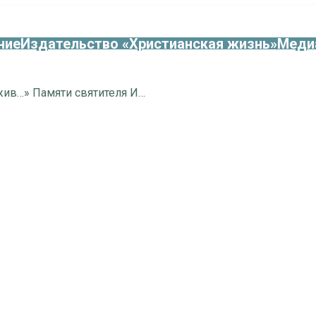
ние
Издательство «Христианская жизнь»
Меди
«Хотя я умер, однако жив…» Памяти святителя Иоанна Шанхайского