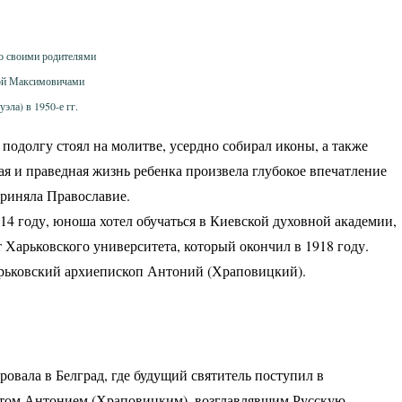
о своими родителями
ой Максимовичами
уэла) в 1950-е гг.
подолгу стоял на молитве, усердно собирал иконы, а также
ая и праведная жизнь ребенка произвела глубокое впечатление
приняла Православие.
14 году, юноша хотел обучаться в Киевской духовной академии,
 Харьковского университета, который окончил в 1918 году.
рьковский архиепископ Антоний (Храповицкий).
вала в Белград, где будущий святитель поступил в
литом Антонием (Храповицким), возглавлявшим Русскую