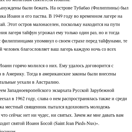
вынуждены были бежать. На острове Тубабао (Филиппины) был
ка Иоанн и его паства. В 1949 году во временном лагере на
й. Этот остров малонаселен, поскольку находится на пути
ия лагеря тайфун угрожал ему только один раз, но и тогда
 с филиппинцами упомянул о своем страхе перед тайфунами, те
ой человек благословляет ваш лагерь каждую ночь со всех
оанн горячо молился о них. Ему удалось договорится с
 в Америку. Тогда в американские законы были внесены
стальные уехали в Австралию.
еем Западноевропейского экзархата Русской Зарубежной
ехал в 1962 году, слава о нем распространялась также и среди
ижа местный священник пытался вдохновить молодежь
то сейчас нет ни чудес, ни святых. Зачем же мне давать вам
одит святой Иоанн Босой (Saint Jean Pieds-Nus)».
босиком –