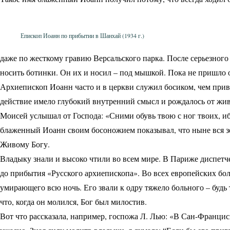
Епископ Иоанн по прибытии в Шанхай (1934 г.)
даже по жесткому гравию Версальского парка. После серьезного
носить ботинки. Он их и носил – под мышкой. Пока не пришло 
Архиепископ Иоанн часто и в церкви служил босиком, чем прив
действие имело глубокий внутренний смысл и рождалось от жи
Моисей услышал от Господа: «Сними обувь твою с ног твоих, ибо
блаженный Иоанн своим босоножием показывал, что ныне вся з
Живому Богу.
Владыку знали и высоко чтили во всем мире. В Париже диспетч
до прибытия «Русского архиепископа». Во всех европейских бол
умирающего всю ночь. Его звали к одру тяжело больного – будь 
что, когда он молился, Бог был милостив.
Вот что рассказала, например, госпожа Л. Лью: «В Сан-Франциск