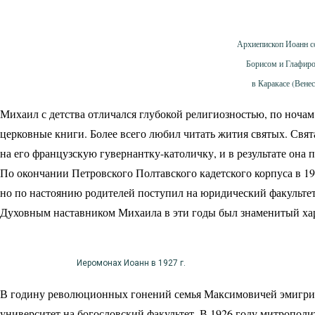
Архиепископ Иоанн с
Борисом и Глафир
в Каракасе (Венес
Михаил с детства отличался глубокой религиозностью, по ночам 
церковные книги. Более всего любил читать жития святых. Свят
на его французскую гувернантку-католичку, и в результате она 
По окончании Петровского Полтавского кадетского корпуса в 19
но по настоянию родителей поступил на юридический факультет
Духовным наставником Михаила в эти годы был знаменитый ха
Иеромонах Иоанн в 1927 г.
В годину революционных гонений семья Максимовичей эмигриро
университет на богословский факультет. В 1926 году митропо