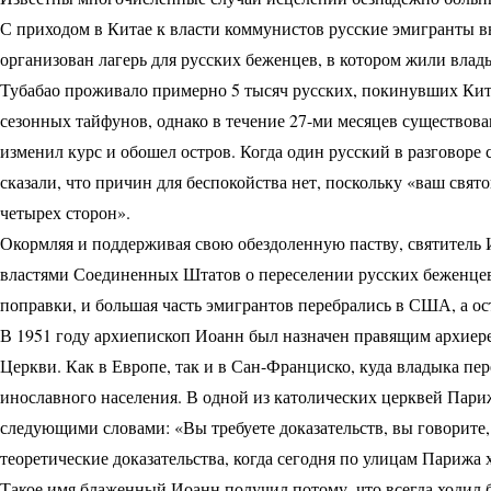
С приходом в Китае к власти коммунистов русские эмигранты 
организован лагерь для русских беженцев, в котором жили влады
Тубабао проживало примерно 5 тысяч русских, покинувших Кита
сезонных тайфунов, однако в течение 27-ми месяцев существован
изменил курс и обошел остров. Когда один русский в разговоре
сказали, что причин для беспокойства нет, поскольку «ваш свят
четырех сторон».
Окормляя и поддерживая свою обездоленную паству, святитель И
властями Соединенных Штатов о переселении русских беженцев
поправки, и большая часть эмигрантов перебрались в США, а о
В 1951 году архиепископ Иоанн был назначен правящим архиер
Церкви. Как в Европе, так и в Сан-Франциско, куда владыка пере
инославного населения. В одной из католических церквей Пар
следующими словами: «Вы требуете доказательств, вы говорите, ч
теоретические доказательства, когда сегодня по улицам Парижа х
Такое имя блаженный Иоанн получил потому, что всегда ходил 