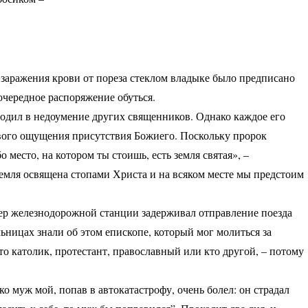
 заражения крови от пореза стеклом владыке было предписано
очередное распоряжение обуться.
одил в недоумение других священников. Однако каждое его
вого ощущения присутствия Божиего. Поскольку пророк
 место, на котором ты стоишь, есть земля святая», –
емля освящена стопами Христа и на всяком месте мы предстоим
ер железнодорожной станции задерживал отправление поезда
ьницах знали об этом епископе, который мог молиться за
то католик, протестант, православный или кто другой, – потому
о муж мой, попав в автокатастрофу, очень болел: он страдал