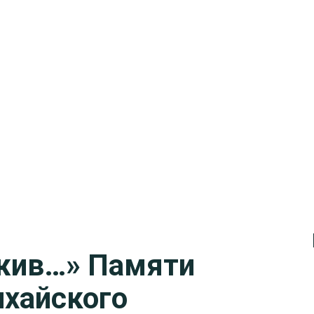
 жив…» Памяти
нхайского