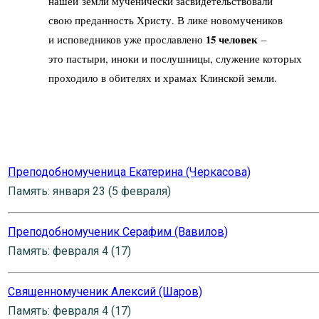
нашей земли мученически засвидетельствовали
свою преданность Христу. В лике новомучеников
15 человек
и исповедников уже прославлено
–
это пастыри, иноки и послушницы, служение которых
проходило в обителях и храмах Клинской земли.
Преподобномученица Екатерина (Черкасова)
Память: января 23 (5 февраля)
Преподобномученик Серафим (Вавилов)
Память: февраля 4 (17)
Священномученик Алексий (Шаров)
Память: февраля 4 (17)