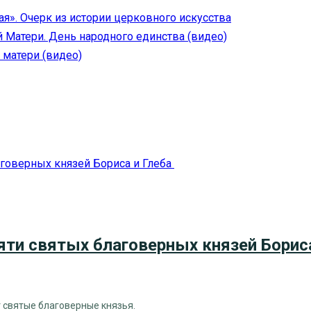
я». Очерк из истории церковного искусства
Матери. День народного единства (видео)
матери (видео)
яти святых благоверных князей Борис
т святые благоверные князья.