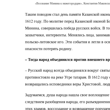
«Воззвание Минина к нижегородцам», Константин Маковский
Таким поводом стал день памяти Казанской икон
1612 году. По молитве перед Казанской иконой 
Минина, совершилась победа русских войск. В то
захватчики, интервенты. Менялись лица, занимав
польско-литовское иго. Эти события и легли в о
опасности потерять родину.
– Тогда народ объединился против внешнего вр
– Русский народ всегда объединялся вокруг свят
противостояло на реке Угре татарам. В 1612 году
возвращались исповедники веры Христовой, люди
Задумаемся, душа народа нашла свое воплощение 
следствием разобщения народа, его разъеядинени
этих храмов, воссоздание и возвращение поруше