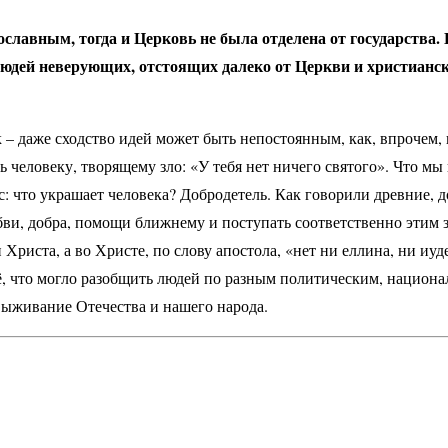
ославным, тогда и Церковь не была отделена от государства
людей неверующих, отстоящих далеко от Церкви и христианск
к – даже сходство идей может быть непостоянным, как, впрочем,
ь человеку, творящему зло: «У тебя нет ничего святого». Что мы
с: что украшает человека? Добродетель. Как говорили древние, 
бви, добра, помощи ближнему и поступать соответственно этим зап
 Христа, а во Христе, по слову апостола, «нет ни еллина, ни иуде
т всё, что могло разобщить людей по разным политическим, нацио
 выживание Отечества и нашего народа.