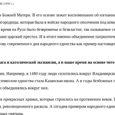
 (1896 г.)
ы Божией Матери. В его основе лежит воспоминание об изгнани
Богородицы, которая была в войске народного ополчения под к
 время на Руси было безвременье и безвластие, так называемое 
шие царский престол. И в итоге именно объединение патриотич
снову современного дня народного единства как пример настояще
ага и католической экспансии, а в наше время на основе чег
ыни. Например, в 1480 году люди сплотились вокруг Владимирско
 символом единства стала Казанская икона. А в годы безбожных 
 объединялись вокруг них.
в прекрасных храмах, которые строились на протяжении веков.
я, революционного раскола. А сегодня примером народного един
нных святынь.